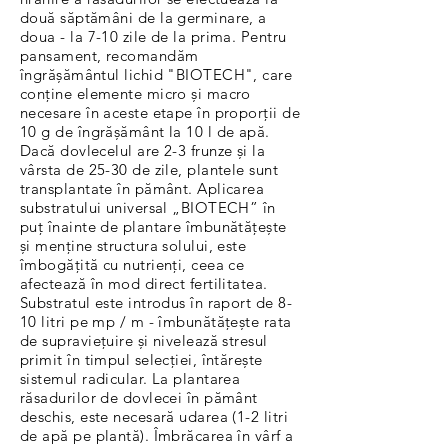
două săptămâni de la germinare, a
doua - la 7-10 zile de la prima. Pentru
pansament, recomandăm
îngrășământul lichid "BIOTECH", care
conține elemente micro și macro
necesare în aceste etape în proporții de
10 g de îngrășământ la 10 l de apă.
Dacă dovlecelul are 2-3 frunze și la
vârsta de 25-30 de zile, plantele sunt
transplantate în pământ. Aplicarea
substratului universal „BIOTECH” în
puț înainte de plantare îmbunătățește
și menține structura solului, este
îmbogățită cu nutrienți, ceea ce
afectează în mod direct fertilitatea.
Substratul este introdus în raport de 8-
10 litri pe mp / m - îmbunătățește rata
de supraviețuire și nivelează stresul
primit în timpul selecției, întărește
sistemul radicular. La plantarea
răsadurilor de dovlecei în pământ
deschis, este necesară udarea (1-2 litri
de apă pe plantă). Îmbrăcarea în vârf a