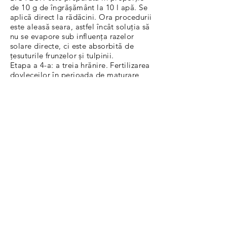
de 10 g de îngrășământ la 10 l apă. Se
aplică direct la rădăcini. Ora procedurii
este aleasă seara, astfel încât soluția să
nu se evapore sub influența razelor
solare directe, ci este absorbită de
țesuturile frunzelor și tulpinii.
Etapa a 4-a: a treia hrănire. Fertilizarea
dovleceilor în perioada de maturare
are un efect direct asupra gustului și
calității culturii și ajută la creșterea
randamentului. În timpul fructificării, se
oferă hrănire foliară. Se recomandă
pulverizarea frunzelor de 2 ori. Odată
la începutul maturarii fructelor, a doua
după 2 săptămâni. Pentru a obține o
soluție apoasă pentru pulverizare, 10 g
de BIOTECH se dizolvă în 10 l de apă.
5 mp metri de paturi consumă 1 litru
de lichid.
Etapa a 5-a: Recoltarea: trebuie să
începeți când primele fructe ating
dimensiunea dorită. Udarea se oprește
cu 7 zile înainte de tăiere. Această