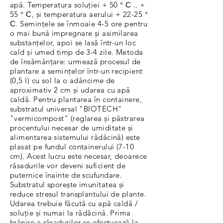
apă. Temperatura soluției + 50 ° С .. +
55 ° С, și temperatura aerului + 22-25 °
С. Semințele se înmoaie 4-5 ore pentru
o mai bună impregnare și asimilarea
substanțelor, apoi se lasă într-un loc
cald și umed timp de 3-4 zile. Metoda
de însămânțare: urmează procesul de
plantare a semințelor într-un recipient
(0,5 l) cu sol la o adâncime de
aproximativ 2 cm și udarea cu apă
caldă. Pentru plantarea în containere,
substratul universal "BIOTECH"
"vermicompost" (reglarea și păstrarea
procentului necesar de umiditate și
alimentarea sistemului rădăcină) este
plasat pe fundul containerului (7-10
cm). Acest lucru este necesar, deoarece
răsadurile vor deveni suficient de
puternice înainte de scufundare.
Substratul sporește imunitatea și
reduce stresul transplantului de plante.
Udarea trebuie făcută cu apă caldă /
soluție și numai la rădăcină. Prima
hrănire a răsadurilor se efectuează la