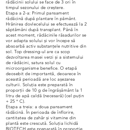
rădăcinii solului se face de 3 ori în
timpul sezonului de creștere.
Etapa a 2-a: Primul pansament
rădăcină după plantare în pământ.
Hrănirea dovlecelului se efectuează la 2
săptămâni după transplant. Până în
acest moment, rădăcinile răsadurilor se
vor adapta solului și vor începe să
absoarbă activ substanțele nutritive din
sol. Top dressing-ul are ca scop
dezvoltarea masei verzi și a sistemului
de rădăcini, satura solul cu
microorganisme benefice. O etapă
deosebit de importantă, deoarece în
această perioadă are loc așezarea
culturii. Soluția este preparată în
proporții de 10 g de îngrășământ la 1
litru de apă caldă (necesară) (cel puțin
+ 25 ° C).
Etapa a treia: a doua pansament
rădăcină. În perioada de înflorire,
cantitatea de zahăr și vitamine din
plantă este crescută. Soluția lichidă
BIOTECH este preparată în proporție