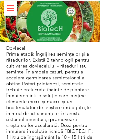
Dovlecel
Prima etapă: Îngrijirea semințelor și a
răsadurilor. Există 2 tehnologii pentru
cultivarea dovlecelului - răsaduri sau
semințe. În ambele cazuri, pentru a
accelera germinarea semințelor și a
obține lăstari prietenoși, semințele
trebuie prelucrate înainte de plantare.
Înmuierea într-o soluție care conține
elemente micro și macro și un
biostimulator de creștere îmbogățește
în mod direct semințele, întărește
sistemul imunitar și promovează
creșterea lor accelerată. Doză pentru
înmuiere în soluție lichidă "BIOTECH":
1 litru de îngrășământ la 10 - 15 litri de