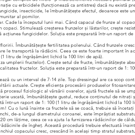
binație cu erbicidele (funcționează ca antistres) dacă nu există pr
fungicide, insecticide, le îmbunătățește efectul, deoarece este u
imunitar al pomilor.
r. Cade la începutul lunii mai. Când capacul de frunze al copacu
copaci. Stimulează creșterea frunzelor și lăstarilor, crește rezis
ă acțiunea fungicidelor. Soluția este preparată într-un raport de 
floririi. Îmbunătățește fertilitatea polenului. Când frunzele cres
e le transportă la rădăcini. Ceea ce este foarte important în ac
(1 litru de îngrășământ lichid la 100 litri de apă).
faza umplerii fructelor). Crește setul de fructe, îmbunătățește abs
alitatea fructelor. Soluția este preparată într-un raport de 1: 10
ează cu un interval de 7-14 zile. Top dressingul are ca scop cont
oltării actuale. Crește eficiența procesării produselor fitosanita
ă procesul fiziologic al vărsării ovarelor, ajută fructele să se ump
rie uscată, îmbunătățește gustul, reduce conținutul de nitrați ș
 într-un raport de 1: 100 (1 litru de îngrășământ lichid la 100 li
im! Cu o lună înainte ca fructele să se coacă, trebuie să înceta
unchi, de-a lungul diametrului coroanei, este împrăștiat substra
 20 cm lățime, ceea ce va ajuta la furnizarea rădăcinilor de căldu
rădăcinile de îngheț. Această procedură trebuie efectuată înaint
unchiul copacului cresc, crescând în același timp stratul substrat