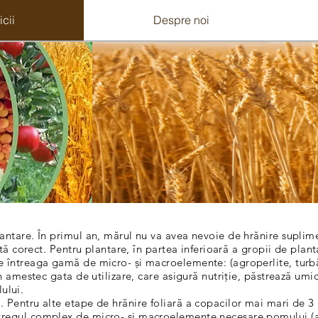
icii
Despre noi
ntare. În primul an, mărul nu va avea nevoie de hrănire suplim
tă corect. Pentru plantare, în partea inferioară a gropii de plant
 întreaga gamă de micro- și macroelemente: (agroperlite, turbă
n amestec gata de utilizare, care asigură nutriție, păstrează umi
lului.
Pentru alte etape de hrănire foliară a copacilor mai mari de 3 
egul complex de micro- și macroelemente necesare pomului (azot