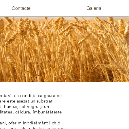
Contacte
Galeria
entară, cu condiția ca gaura de
are este așezat un substrat
, humus, sol negru și un
ditatea, căldura, îmbunătățește
ani, oferim îngrășământ lichid
, fier, calciu, fosfor, magneziu,