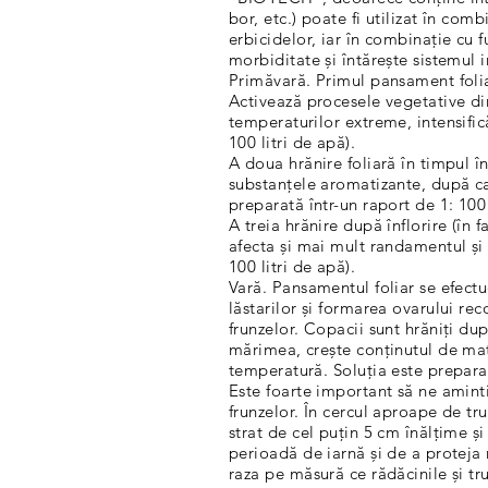
bor, etc.) poate fi utilizat în com
erbicidelor, iar în combinație cu 
morbiditate și întărește sistemul 
Primăvară. Primul pansament folia
Activează procesele vegetative din 
temperaturilor extreme, intensific
100 litri de apă).
A doua hrănire foliară în timpul în
substanțele aromatizante, după car
preparată într-un raport de 1: 100 
A treia hrănire după înflorire (în 
afecta și mai mult randamentul și c
100 litri de apă).
Vară. Pansamentul foliar se efectu
lăstarilor și formarea ovarului rec
frunzelor. Copacii sunt hrăniți dup
mărimea, crește conținutul de mate
temperatură. Soluția este preparată
Este foarte important să ne amint
frunzelor. În cercul aproape de tr
strat de cel puțin 5 cm înălțime și
perioadă de iarnă și de a proteja 
raza pe măsură ce rădăcinile și tr