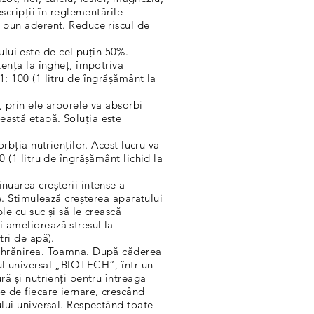
escripții în reglementările
n bun aderent. Reduce riscul de
lui este de cel puțin 50%.
tența la îngheț, împotriva
1: 100 (1 litru de îngrășământ la
c, prin ele arborele va absorbi
eastă etapă. Soluția este
orbția nutrienților. Acest lucru va
0 (1 litru de îngrășământ lichid la
inuarea creșterii intense a
re. Stimulează creșterea aparatului
le cu suc și să le crească
i ameliorează stresul la
tri de apă).
ți hrănirea. Toamna. După căderea
tul universal „BIOTECH”, într-un
ră și nutrienți pentru întreaga
e de fiecare iernare, crescând
ului universal. Respectând toate