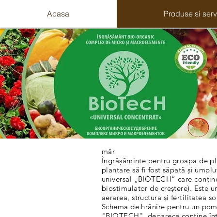
Acasa
Produse si serv
măr
Îngrășăminte pentru groapa de pla
plantare să fi fost săpată și umplu
universal „BIOTECH” care conține
biostimulator de creștere). Este u
aerarea, structura și fertilitatea so
Schema de hrănire pentru un pom. 
"BIOTECH", deoarece conține într